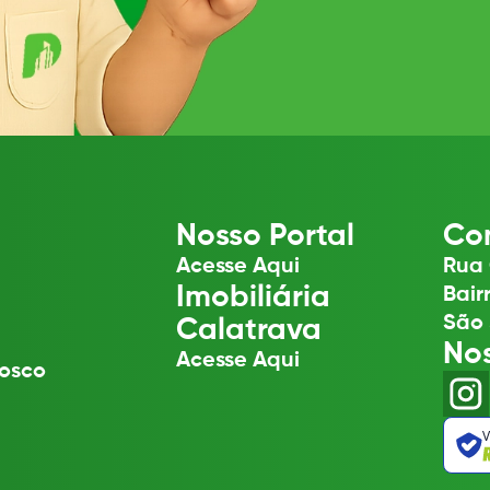
Nosso Portal
Con
Acesse Aqui
Rua 
Imobiliária
Bair
São 
Calatrava
No
Acesse Aqui
osco
V