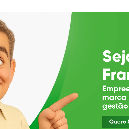
Sej
Fra
Empree
marca 
gestão
Quero 