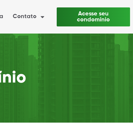
Acesse seu
ia
Contato
condomínio
nio