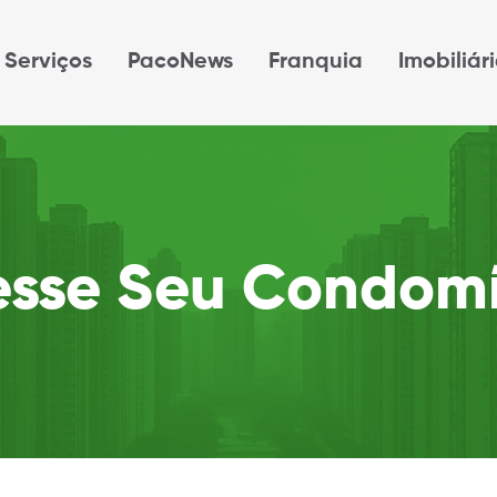
Serviços
PacoNews
Franquia
Imobiliár
esse Seu Condomí