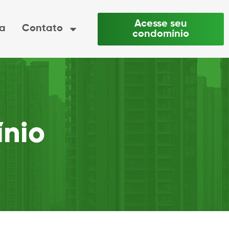
Acesse seu
ia
Contato
condomínio
nio