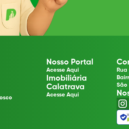
Nosso Portal
Con
Acesse Aqui
Rua 
Imobiliária
Bair
São 
Calatrava
No
Acesse Aqui
osco
V