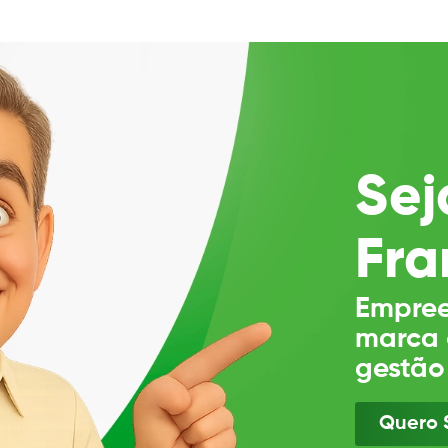
Sej
Fra
Empree
marca 
gestão
Quero 