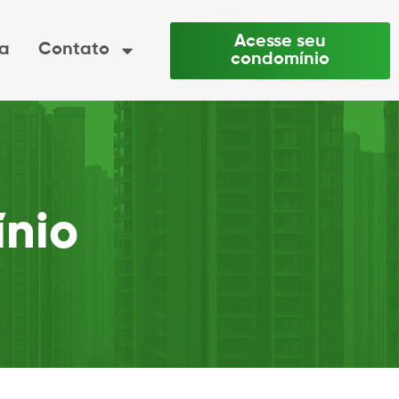
Acesse seu
ia
Contato
condomínio
nio