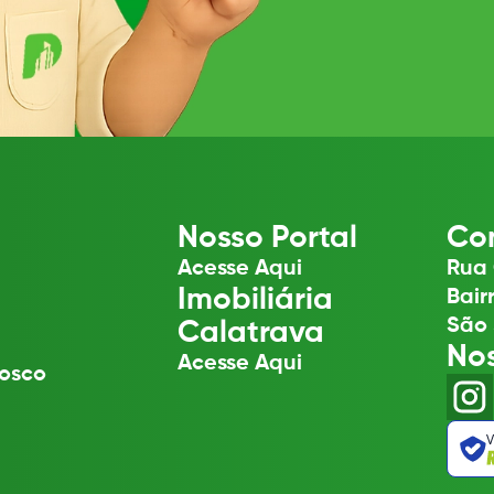
Nosso Portal
Con
Acesse Aqui
Rua 
Imobiliária
Bair
São 
Calatrava
No
Acesse Aqui
osco
V