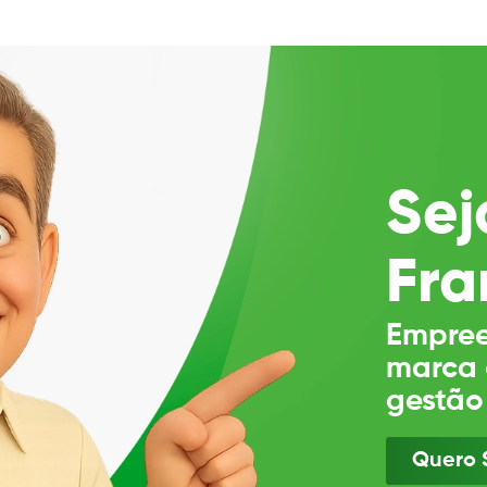
Sej
Fra
Empree
marca 
gestão
Quero 