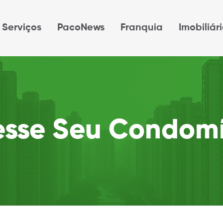
Serviços
PacoNews
Franquia
Imobiliár
esse Seu Condomí